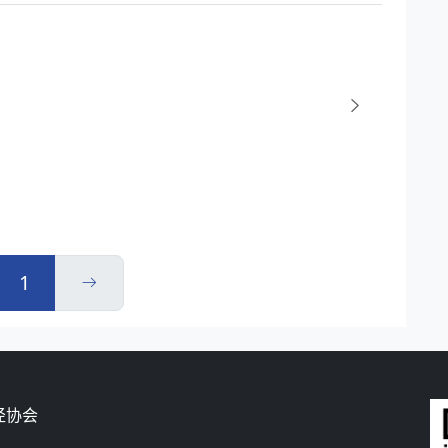
1
径协会