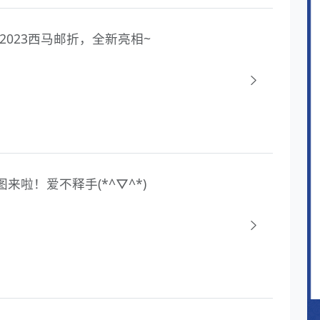
2023西马邮折，全新亮相~
图来啦！爱不释手(*^▽^*)